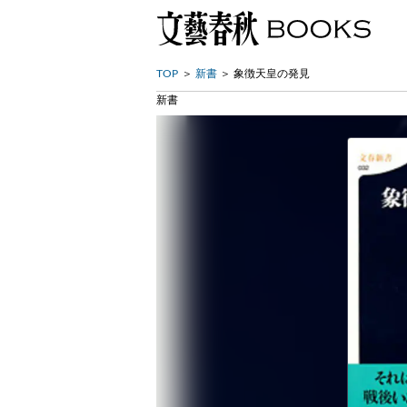
TOP
新書
象徴天皇の発見
新書