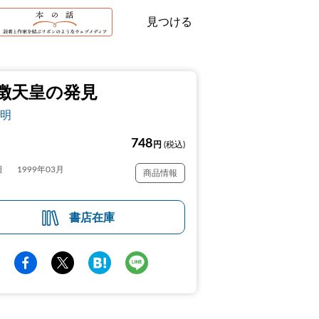
見つける
徴天皇の発見
明
748
円
(税込)
日
1999年03月
商品情報
書店在庫