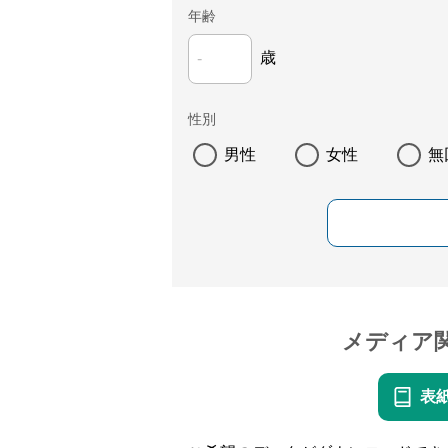
年齢
歳
性別
男性
女性
無
メディア
表