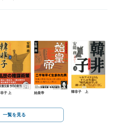
韓非子 上
非子 上
始皇帝
一覧を見る