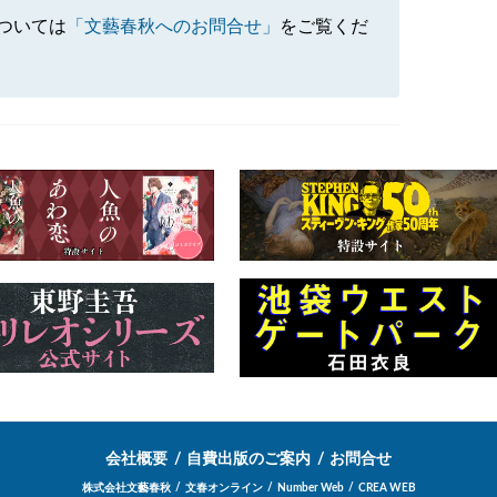
ついては
「文藝春秋へのお問合せ」
をご覧くだ
会社概要
自費出版のご案内
お問合せ
株式会社文藝春秋
文春オンライン
Number Web
CREA WEB