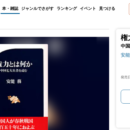
本・雑誌
ジャンルでさがす
ランキング
イベント
見つける
権
中国
安能
発売