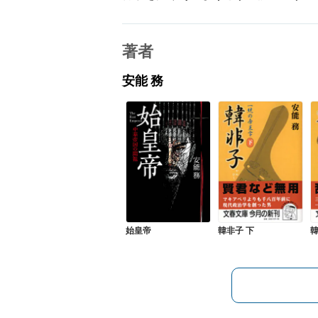
著者
安能 務
始皇帝
韓非子 下
韓