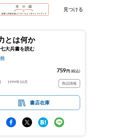
見つける
力とは何か
七大兵書を読む
務
759
円
(税込)
日
1999年10月
商品情報
書店在庫