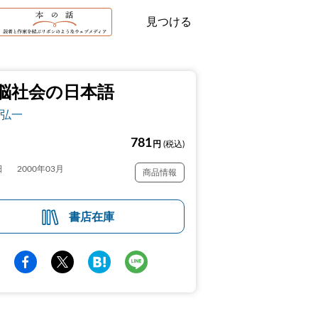
見つける
脳社会の日本語
弘一
781
円
(税込)
日
2000年03月
商品情報
書店在庫