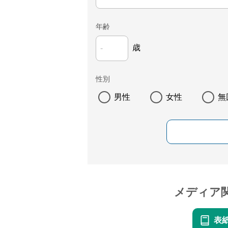
年齢
歳
性別
男性
女性
無
メディア
表