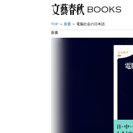
TOP
新書
電脳社会の日本語
新書