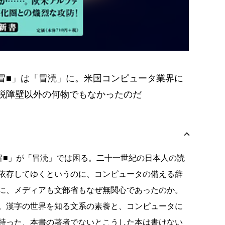
冒■」は「冒涜」に。米国コンピュータ業界に
税障壁以外の何物でもなかったのだ
冒■」が「冒涜」では困る。二十一世紀の日本人の読
依存してゆくというのに、コンピュータの備える辞
に、メディアも文部省もなぜ無関心であったのか。
。漢字の世界を知る文系の素養と、コンピュータに
持った、本書の著者でないとこうした本は書けない