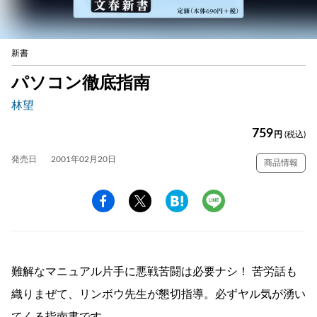
新書
パソコン徹底指南
林望
759
円
(税込)
発売日
2001年02月20日
商品情報
難解なマニュアル片手に悪戦苦闘は必要ナシ！ 苦労話も
織りまぜて、リンボウ先生が懇切指導。必ずヤル気が湧い