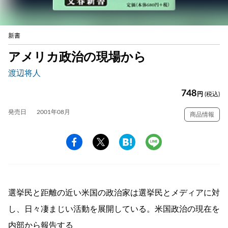
新書
アメリカ政治の現場から
渡辺将人
748
円
(税込)
発売日
2001年08月
商品情報
選挙民と距離の近い米国の政治家は選挙民とメディアに対
し、日々凄まじい活動を展開している。米国政治の現在を
内部から報告する