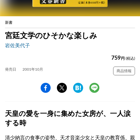
新書
宮廷文学のひそかな楽しみ
岩佐美代子
759
円
(税込)
発売日
2001年10月
商品情報
天皇の愛を一身に集めた女房が、一人涙
する時
清少納言の食事の姿勢、天才音楽少女と天皇の教育係、親