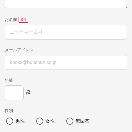
お名前
メールアドレス
年齢
歳
性別
男性
女性
無回答