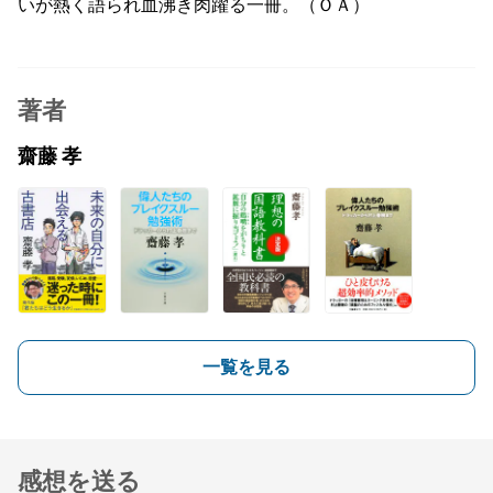
いが熱く語られ血沸き肉躍る一冊。（ＯＡ）
著者
齋藤 孝
一覧を見る
感想を送る