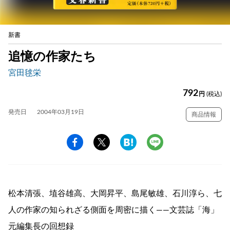
新書
追憶の作家たち
宮田毬栄
792
円
(税込)
発売日
2004年03月19日
商品情報
松本清張、埴谷雄高、大岡昇平、島尾敏雄、石川淳ら、七
人の作家の知られざる側面を周密に描く——文芸誌「海」
元編集長の回想録