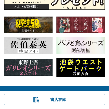
会社概要
自費出版のご案内
お問合せ
書店在庫
株式会社文藝春秋
文春オンライン
Number Web
CREA WEB
Copyright © Bungeishunju Ltd.