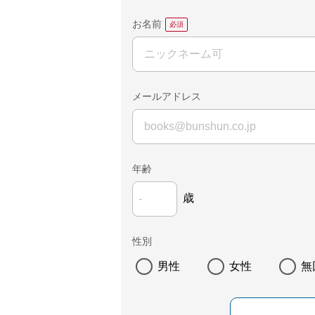
お名前
メールアドレス
年齢
歳
性別
男性
女性
無