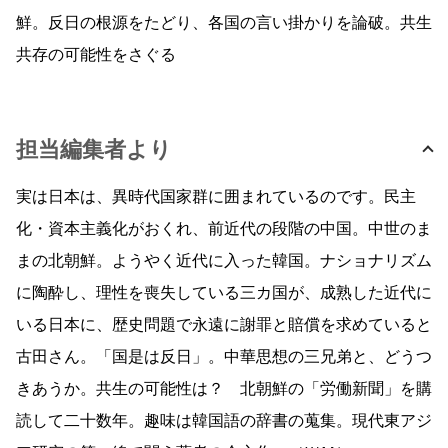
鮮。反日の根源をたどり、各国の言い掛かりを論破。共生
共存の可能性をさぐる
担当編集者より
実は日本は、異時代国家群に囲まれているのです。民主
化・資本主義化がおくれ、前近代の段階の中国。中世のま
まの北朝鮮。ようやく近代に入った韓国。ナショナリズム
に陶酔し、理性を喪失している三カ国が、成熟した近代に
いる日本に、歴史問題で永遠に謝罪と賠償を求めていると
古田さん。「国是は反日」。中華思想の三兄弟と、どうつ
きあうか。共生の可能性は？ 北朝鮮の「労働新聞」を購
読して二十数年。趣味は韓国語の辞書の蒐集。現代東アジ