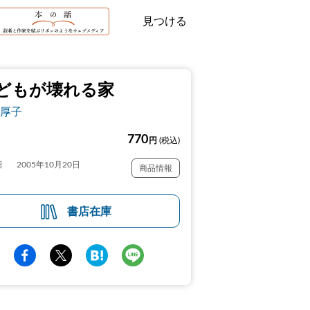
見つける
どもが壊れる家
厚子
770
円
(税込)
日
2005年10月20日
商品情報
書店在庫