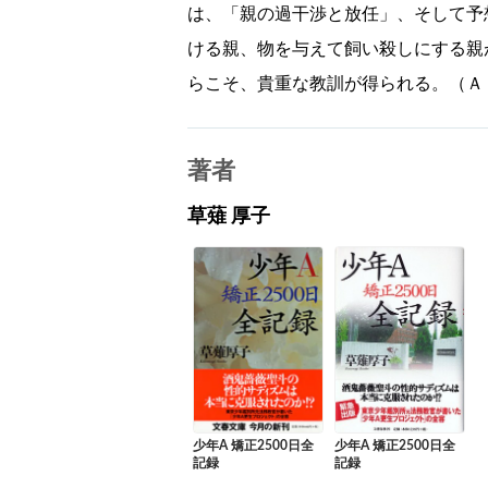
は、「親の過干渉と放任」、そして予
ける親、物を与えて飼い殺しにする親
らこそ、貴重な教訓が得られる。（Ａ
著者
草薙 厚子
少年A 矯正2500日全
少年A 矯正2500日全
記録
記録