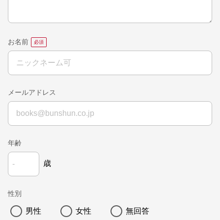
お名前
メールアドレス
年齢
歳
性別
男性
女性
無回答