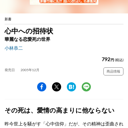
新書
心中への招待状
華麗なる恋愛死の世界
小林恭二
792
円
(税込)
発売日
2005年12月
商品情報
その死は、愛情の高まりに他ならない
昨今世上を騒がす「心中信仰」だが、その精神は歪曲され