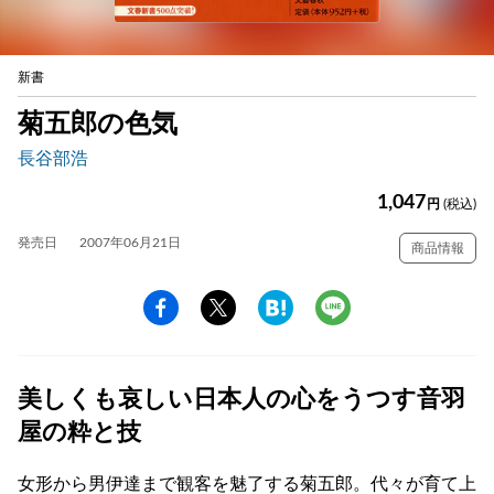
新書
菊五郎の色気
長谷部浩
1,047
円
(税込)
発売日
2007年06月21日
商品情報
美しくも哀しい日本人の心をうつす音羽
屋の粋と技
女形から男伊達まで観客を魅了する菊五郎。代々が育て上