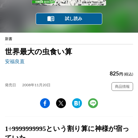
試し読み
新書
世界最大の虫食い算
安福良直
825
円
(税込)
発売日
2008年11月20日
商品情報
1÷9999999995という割り算に神様が宿っ
ていた