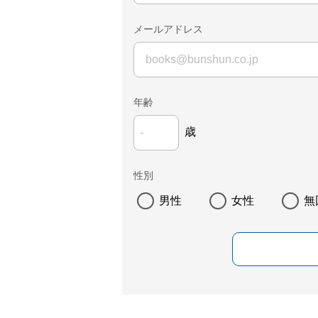
メールアドレス
年齢
歳
性別
男性
女性
無