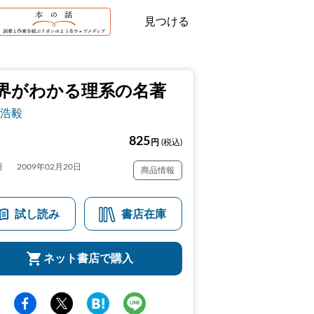
見つける
界がわかる理系の名著
浩毅
825
円
(税込)
日
2009年02月20日
商品情報
試し読み
書店在庫
ネット書店で購入