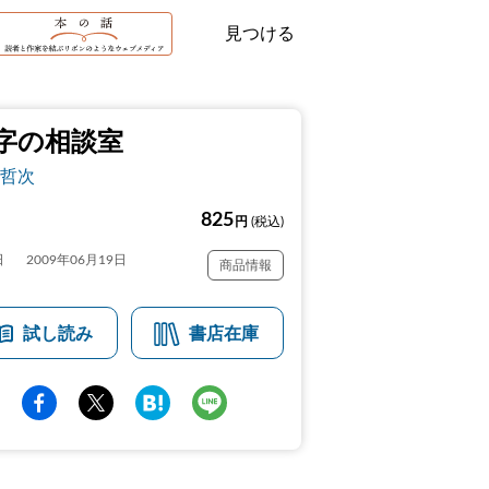
見つける
字の相談室
哲次
825
円
(税込)
日
2009年06月19日
商品情報
試し読み
書店在庫