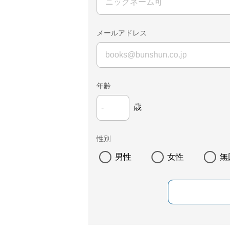
メールアドレス
年齢
歳
性別
男性
女性
無