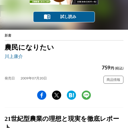
試し読み
新書
農民になりたい
川上康介
759
円
(税込)
発売日
2009年07月20日
商品情報
21世紀型農業の理想と現実を徹底レポー
ト