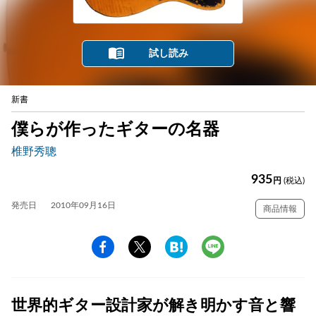
試し読み
新書
僕らが作ったギターの名器
椎野秀聰
935
円
(税込)
発売日
2010年09月16日
商品情報
世界的ギター設計家が解き明かす音と響