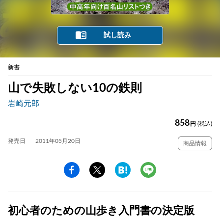
試し読み
新書
山で失敗しない10の鉄則
岩崎元郎
858
円
(税込)
発売日
2011年05月20日
商品情報
初心者のための山歩き入門書の決定版