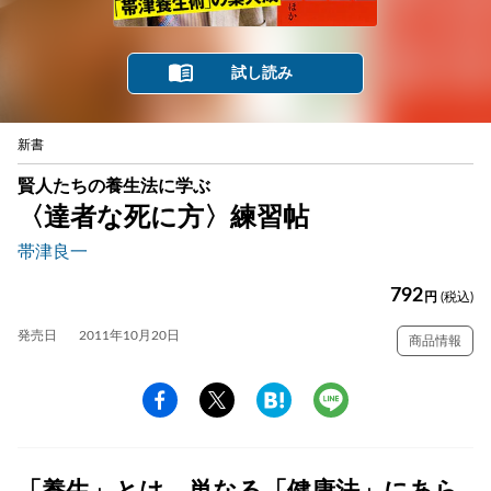
試し読み
新書
賢人たちの養生法に学ぶ
〈達者な死に方〉練習帖
帯津良一
792
円
(税込)
発売日
2011年10月20日
商品情報
「養生」とは、単なる「健康法」にあら