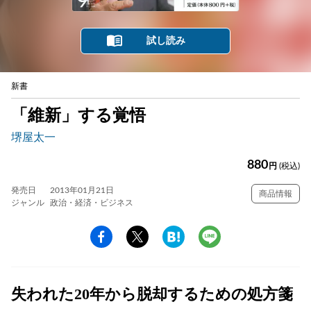
試し読み
新書
「維新」する覚悟
堺屋太一
880
円
(税込)
発売日
2013年01月21日
商品情報
ジャンル
政治・経済・ビジネス
失われた20年から脱却するための処方箋