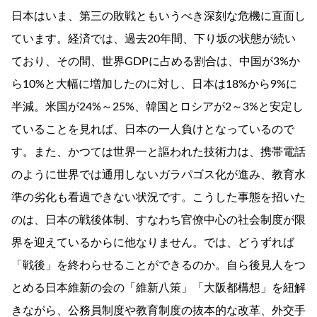
日本はいま、第三の敗戦ともいうべき深刻な危機に直面し
ています。経済では、過去20年間、下り坂の状態が続い
ており、その間、世界GDPに占める割合は、中国が3%か
ら10%と大幅に増加したのに対し、日本は18%から9%に
半減。米国が24%～25%、韓国とロシアが2～3%と安定し
ていることを見れば、日本の一人負けとなっているので
す。また、かつては世界一と謳われた技術力は、携帯電話
のように世界では通用しないガラパゴス化が進み、教育水
準の劣化も看過できない状況です。こうした事態を招いた
のは、日本の戦後体制、すなわち官僚中心の社会制度が限
界を迎えているからに他なりません。では、どうずれば
「戦後」を終わらせることができるのか。自ら後見人をつ
とめる日本維新の会の「維新八策」「大阪都構想」を紐解
きながら、公務員制度や教育制度の抜本的な改革、外交手