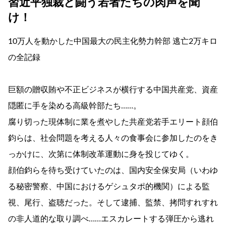
習近平独裁と闘う若者たちの肉声を聞
け！
10万人を動かした中国最大の民主化勢力幹部 逃亡2万キロ
の全記録
巨額の贈収賄や不正ビジネスが横行する中国共産党、資産
隠匿に手を染める高級幹部たち……。
腐り切った現体制に業を煮やした共産党若手エリート顔伯
鈞らは、社会問題を考える人々の食事会に参加したのをき
っかけに、次第に体制改革運動に身を投じてゆく。
顔伯鈞らを待ち受けていたのは、国内安全保安局（いわゆ
る秘密警察、中国におけるゲシュタポ的機関）による監
視、尾行、盗聴だった。そして逮捕、監禁、拷問すれすれ
の非人道的な取り調べ……エスカレートする弾圧から逃れ