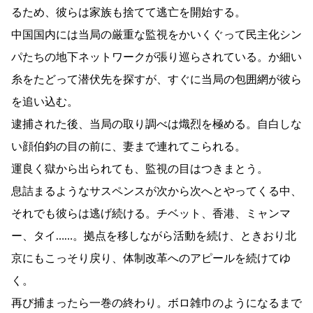
るため、彼らは家族も捨てて逃亡を開始する。
中国国内には当局の厳重な監視をかいくぐって民主化シン
パたちの地下ネットワークが張り巡らされている。か細い
糸をたどって潜伏先を探すが、すぐに当局の包囲網が彼ら
を追い込む。
逮捕された後、当局の取り調べは熾烈を極める。自白しな
い顔伯鈞の目の前に、妻まで連れてこられる。
運良く獄から出られても、監視の目はつきまとう。
息詰まるようなサスペンスが次から次へとやってくる中、
それでも彼らは逃げ続ける。チベット、香港、ミャンマ
ー、タイ……。拠点を移しながら活動を続け、ときおり北
京にもこっそり戻り、体制改革へのアピールを続けてゆ
く。
再び捕まったら一巻の終わり。ボロ雑巾のようになるまで