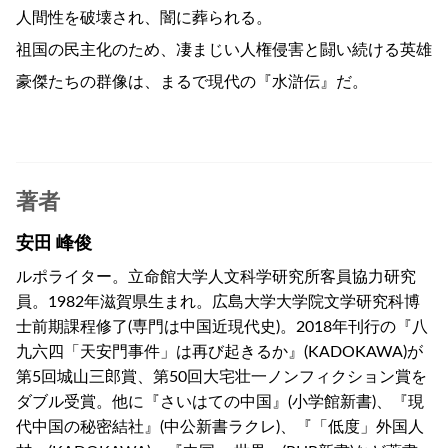
人間性を破壊され、闇に葬られる。
祖国の民主化のため、凄まじい人権侵害と闘い続ける英雄
豪傑たちの群像は、まるで現代の『水滸伝』だ。
著者
安田 峰俊
ルポライター。立命館大学人文科学研究所客員協力研究
員。1982年滋賀県生まれ。広島大学大学院文学研究科博
士前期課程修了(専門は中国近現代史)。2018年刊行の『八
九六四「天安門事件」は再び起きるか』(KADOKAWA)が
第5回城山三郎賞、第50回大宅壮一ノンフィクション賞を
ダブル受賞。他に『さいはての中国』(小学館新書)、『現
代中国の秘密結社』(中公新書ラクレ)、『「低度」外国人