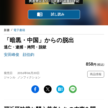
試し読み
新書
電子書籍
「暗黒・中国」からの脱出
逃亡・逮捕・拷問・脱獄
安田峰俊
顔伯鈞
858
円
(税込)
発売日
2016年06月20日
商品情報
ジャンル
ノンフィクション