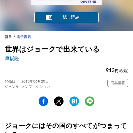
試し読み
新書
電子書籍
世界はジョークで出来ている
早坂隆
913
円
(税込)
発売日
2018年06月20日
商品情報
ジャンル
ノンフィクション
ジョークにはその国のすべてがつまって