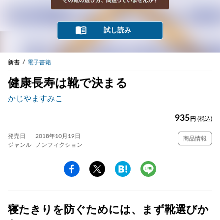
試し読み
新書
電子書籍
健康長寿は靴で決まる
かじやますみこ
935
円
(税込)
発売日
2018年10月19日
商品情報
ジャンル
ノンフィクション
寝たきりを防ぐためには、まず靴選びか