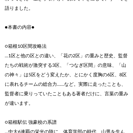
語りました。
●本書の内容●
○箱根10区間攻略法
…1区と他の区との違い、「花の2区」の重みと歴史、監督
たちの戦術が激突する3区、「つなぎ区間」の意味、「山
の神々」は5区をどう変えたか、とにかく度胸の6区、8区
に表れるチームの総合力……など。実際に走ったことも、
監督者に乗りっていたこともある著者だけに、言葉の重み
が違います。
○箱根駅伝 強豪校の系譜
…中大6連覇の栄光の陰に、体育学部の時代、山男を生ん