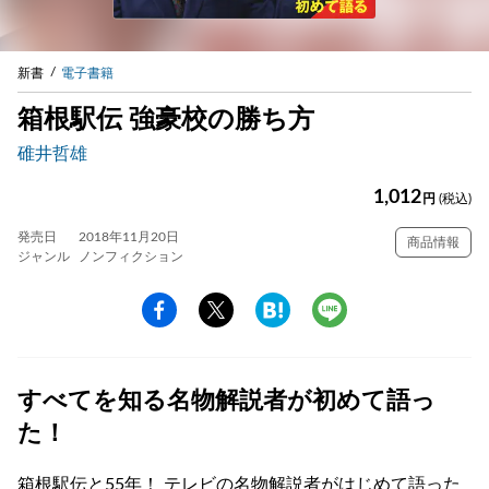
新書
電子書籍
箱根駅伝 強豪校の勝ち方
碓井哲雄
1,012
円
(税込)
発売日
2018年11月20日
商品情報
ジャンル
ノンフィクション
すべてを知る名物解説者が初めて語っ
た！
箱根駅伝と55年！ テレビの名物解説者がはじめて語った