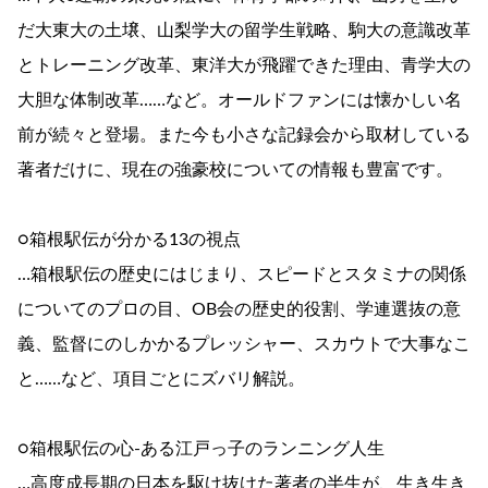
だ大東大の土壌、山梨学大の留学生戦略、駒大の意識改革
とトレーニング改革、東洋大が飛躍できた理由、青学大の
大胆な体制改革……など。オールドファンには懐かしい名
前が続々と登場。また今も小さな記録会から取材している
著者だけに、現在の強豪校についての情報も豊富です。
○箱根駅伝が分かる13の視点
…箱根駅伝の歴史にはじまり、スピードとスタミナの関係
についてのプロの目、OB会の歴史的役割、学連選抜の意
義、監督にのしかかるプレッシャー、スカウトで大事なこ
と……など、項目ごとにズバリ解説。
○箱根駅伝の心-ある江戸っ子のランニング人生
…高度成長期の日本を駆け抜けた著者の半生が、生き生き