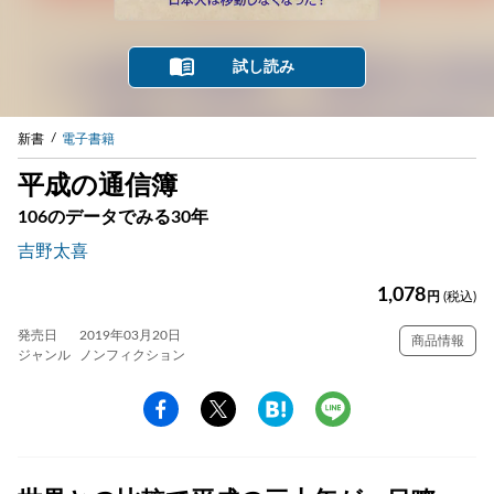
試し読み
新書
電子書籍
平成の通信簿
106のデータでみる30年
吉野太喜
1,078
円
(税込)
発売日
2019年03月20日
商品情報
ジャンル
ノンフィクション