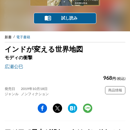
試し読み
新書
電子書籍
インドが変える世界地図
モディの衝撃
広瀬公巳
968
円
(税込)
発売日
2019年10月18日
商品情報
ジャンル
ノンフィクション