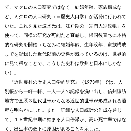
て、マクロの人口研究ではなく、結婚年齢、家族構成な
ど、ミクロの人口研究（＝歴史人口学）が活発に行われて
いた。これを見た速水氏は、江戸期の「宗門人別改帳」を
使って、同様の研究が可能だと直感し、帰国後直ちに本格
的な研究を開始（ちなみに結婚年齢、生年没年、家族構成
までを記録した近代以前の史料が残っているのは、世界的
に見て稀なことで、こうした史料は欧州と日本にしかな
い）。
『近世農村の歴史人口学的研究』（1973年）では、人
別帳から一軒一軒、一人一人の記録を洗い出し、信州諏訪
地方で直系３世代世帯からなる近世的世帯が形成される過
程を明らかにした。また、詳細な人口統計の作成を通じ
て、１８世紀中期に始まる人口停滞が、高い死亡率ではな
く、出生率の低下に原因があることを示した。