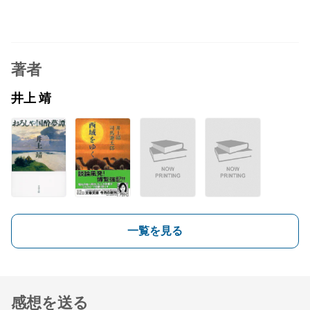
著者
井上 靖
一覧を見る
感想を送る