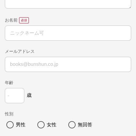
お名前
メールアドレス
年齢
歳
性別
男性
女性
無回答