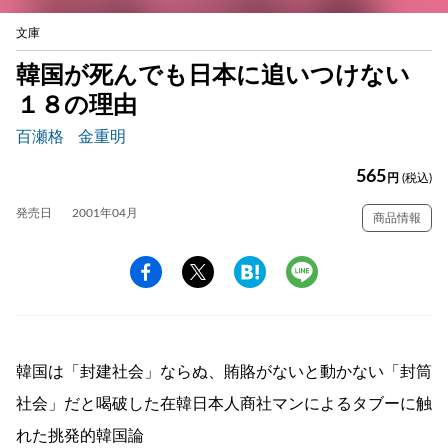
文庫
韓国が死んでも日本に追いつけない
１８の理由
百瀬格
金重明
565
円
(税込)
発売日
2001年04月
商品情報
韓国は「封建社会」ならぬ、賄賂がないと動かない「封筒
社会」だと喝破した在韓日本人商社マンによるタブーに触
れた挑発的韓国論