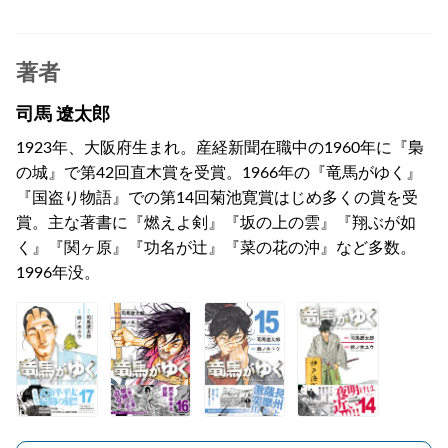
著者
司馬 遼太郎
1923年、大阪府生まれ。産経新聞在職中の1960年に『梟
の城』で第42回直木賞を受賞。1966年の『竜馬がゆく』
『国盗り物語』での第14回菊池寛賞はじめ多くの賞を受
賞。主な著書に『燃えよ剣』『坂の上の雲』『翔ぶが如
く』『関ヶ原』『功名が辻』『菜の花の沖』など多数。
1996年没。