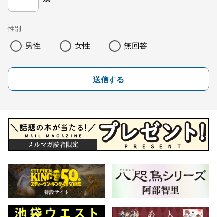
性別
男性
女性
無回答
送信する