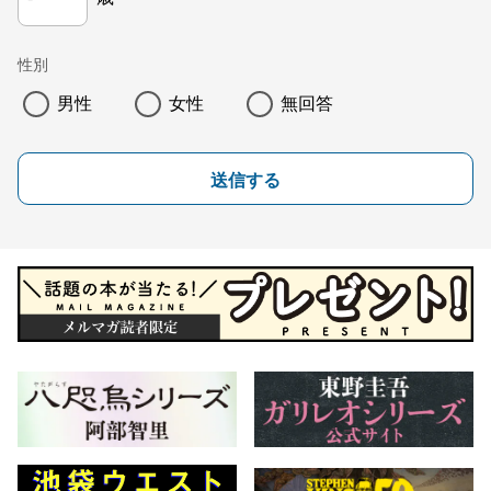
性別
男性
女性
無回答
送信する