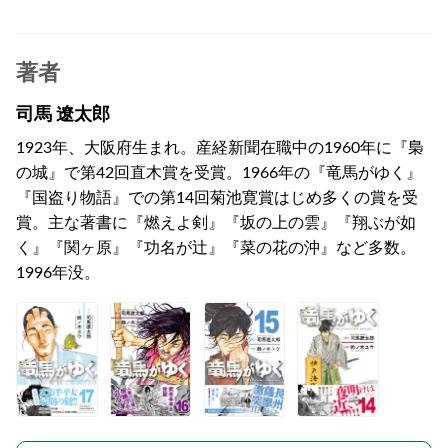
著者
司馬 遼太郎
1923年、大阪府生まれ。産経新聞在職中の1960年に『梟
の城』で第42回直木賞を受賞。1966年の『竜馬がゆく』
『国盗り物語』での第14回菊池寛賞はじめ多くの賞を受
賞。主な著書に『燃えよ剣』『坂の上の雲』『翔ぶが如
く』『関ヶ原』『功名が辻』『菜の花の沖』など多数。
1996年没。