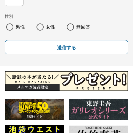
性別
男性
女性
無回答
送信する