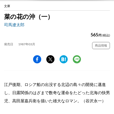
文庫
菜の花の沖（一）
司馬遼太郎
565
円
(税込)
発売日
1987年03月
商品情報
江戸後期、ロシア船の出没する北辺の島々の開発に邁進
し、日露関係のはざまで数奇な運命をたどった北海の快男
児、高田屋嘉兵衛を描いた雄大なロマン。（谷沢永一）