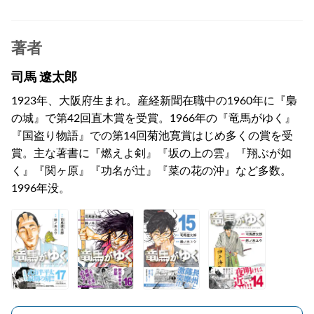
著者
司馬 遼太郎
1923年、大阪府生まれ。産経新聞在職中の1960年に『梟
の城』で第42回直木賞を受賞。1966年の『竜馬がゆく』
『国盗り物語』での第14回菊池寛賞はじめ多くの賞を受
賞。主な著書に『燃えよ剣』『坂の上の雲』『翔ぶが如
く』『関ヶ原』『功名が辻』『菜の花の沖』など多数。
1996年没。