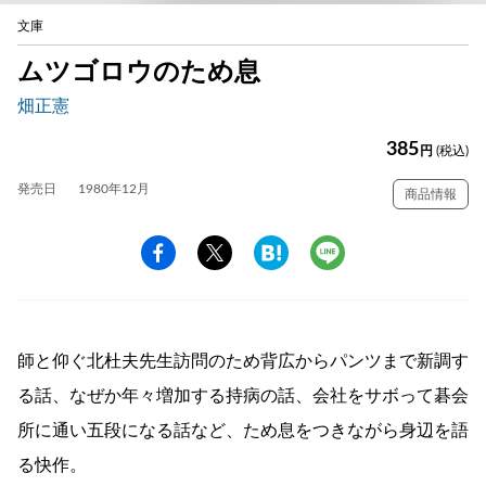
文庫
ムツゴロウのため息
畑正憲
385
円
(税込)
発売日
1980年12月
商品情報
師と仰ぐ北杜夫先生訪問のため背広からパンツまで新調す
る話、なぜか年々増加する持病の話、会社をサボって碁会
所に通い五段になる話など、ため息をつきながら身辺を語
る快作。