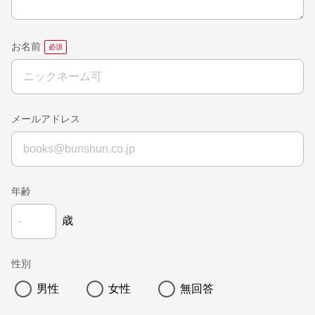
お名前
メールアドレス
年齢
歳
性別
男性
女性
無回答