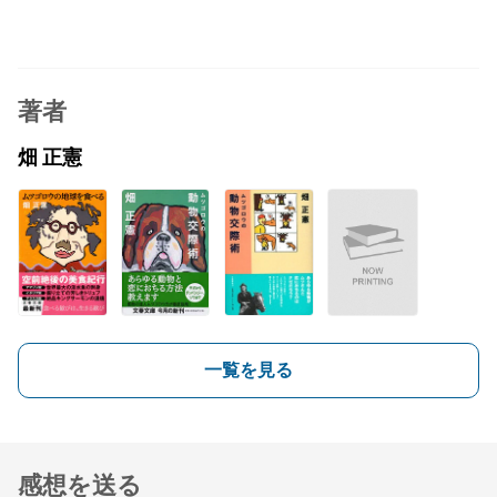
著者
畑 正憲
一覧を見る
感想を送る