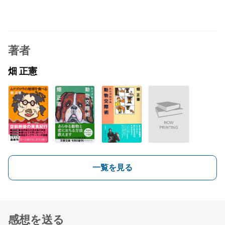
著者
畑 正憲
一覧を見る
感想を送る