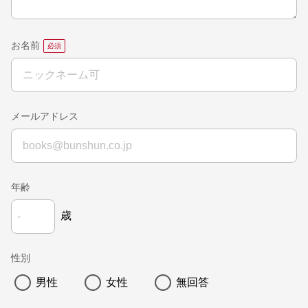
お名前
メールアドレス
年齢
歳
性別
男性
女性
無回答