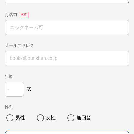
お名前
メールアドレス
年齢
歳
性別
男性
女性
無回答