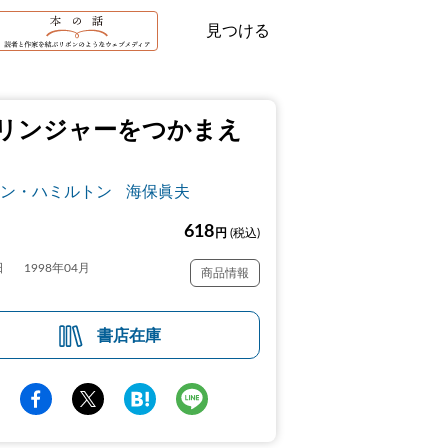
見つける
リンジャーをつかまえ
ン・ハミルトン
海保眞夫
618
円
(税込)
日
1998年04月
商品情報
書店在庫