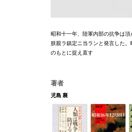
昭和十一年、陸軍内部の抗争は頂
朕親ラ鎮定ニ当ランと発言した。
のもとに捉え直す
著者
児島 襄