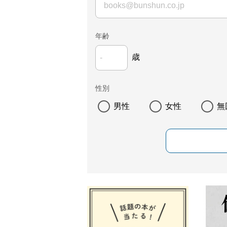
年齢
歳
性別
男性
女性
無