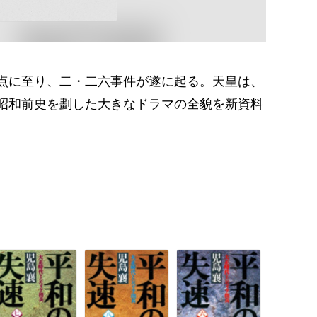
点に至り、二・二六事件が遂に起る。天皇は、
昭和前史を劃した大きなドラマの全貌を新資料