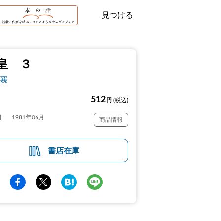
見つける
皇 ３
襄
512
円
(税込)
日
1981年06月
商品情報
書店在庫