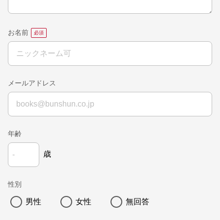
お名前
メールアドレス
年齢
歳
性別
男性
女性
無回答