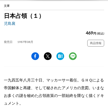
文庫
日本占領（１）
児島襄
469
円
(税込)
発売日
1987年08月
商品情報
一九四五年八月三十日、マッカーサー着任。ＧＨＱによる
帝国解体と再建、そして秘されたアメリカの意図。いまな
お多くの謎を秘めた占領政策の一部始終を隈なく描くドキ
ュメント。