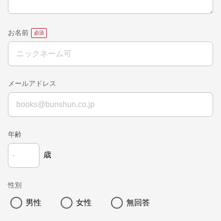
お名前
メールアドレス
年齢
歳
性別
男性
女性
無回答