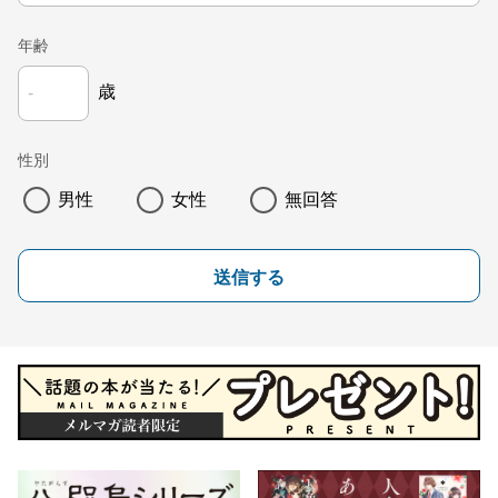
年齢
歳
性別
男性
女性
無回答
送信する