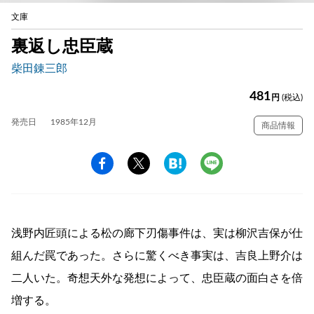
文庫
裏返し忠臣蔵
柴田錬三郎
481
円
(税込)
発売日
1985年12月
商品情報
浅野内匠頭による松の廊下刃傷事件は、実は柳沢吉保が仕
組んだ罠であった。さらに驚くべき事実は、吉良上野介は
二人いた。奇想天外な発想によって、忠臣蔵の面白さを倍
増する。