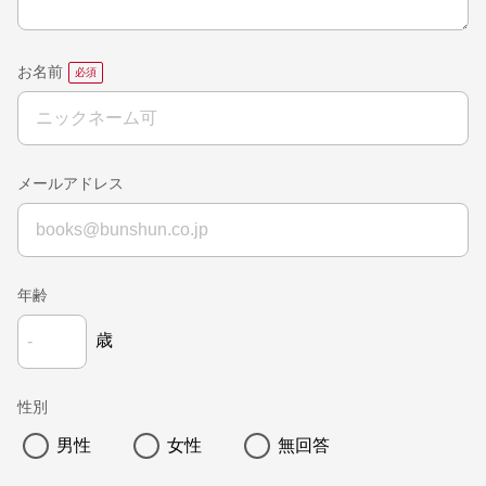
お名前
メールアドレス
年齢
歳
性別
男性
女性
無回答