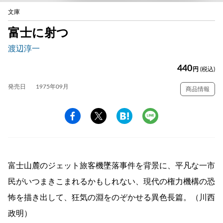
文庫
富士に射つ
渡辺淳一
440
円
(税込)
発売日
1975年09月
商品情報
富士山麓のジェット旅客機墜落事件を背景に、平凡な一市
民がいつまきこまれるかもしれない、現代の権力機構の恐
怖を描き出して、狂気の淵をのぞかせる異色長篇。（川西
政明）