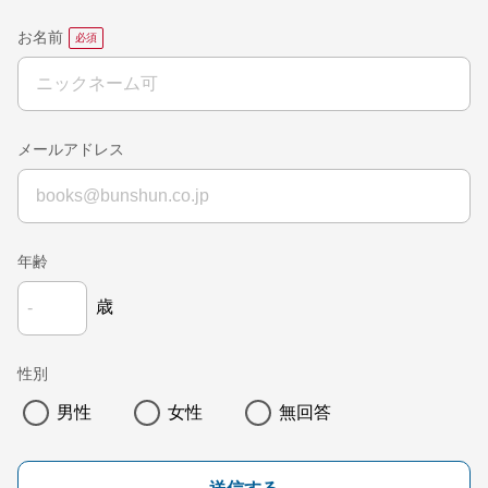
お名前
メールアドレス
年齢
歳
性別
男性
女性
無回答