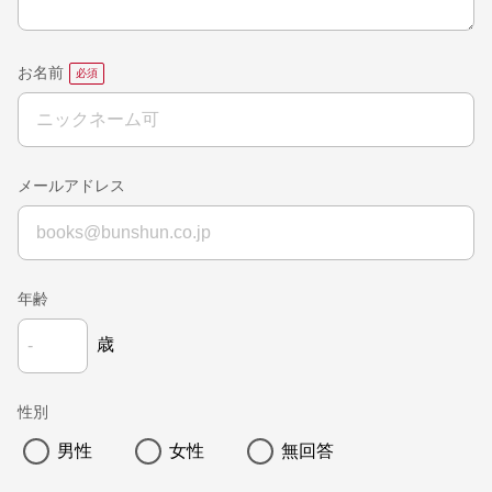
お名前
メールアドレス
年齢
歳
性別
男性
女性
無回答