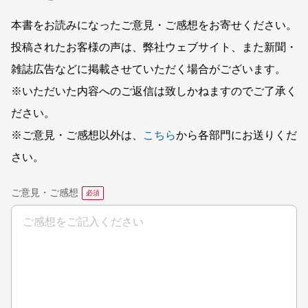
本書をお読みになったご意見・ご感想をお寄せください。
投稿されたお客様の声は、弊社ウェブサイト、また新聞・
雑誌広告などに掲載させていただく場合がございます。
※いただいた内容へのご返信は致しかねますのでご了承く
ださい。
※ご意見・ご感想以外は、
こちら
から各部門にお送りくだ
さい。
ご意見・ご感想