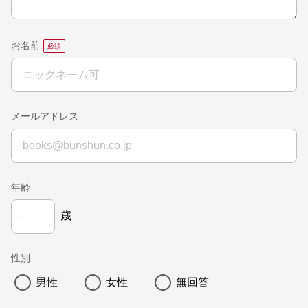
お名前
メールアドレス
年齢
歳
性別
男性
女性
無回答