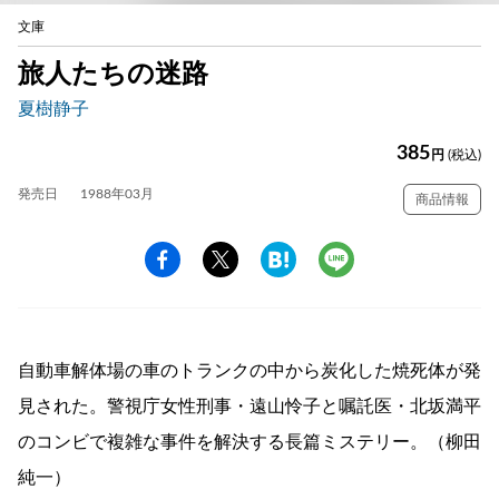
文庫
旅人たちの迷路
夏樹静子
385
円
(税込)
発売日
1988年03月
商品情報
自動車解体場の車のトランクの中から炭化した焼死体が発
見された。警視庁女性刑事・遠山怜子と嘱託医・北坂満平
のコンビで複雑な事件を解決する長篇ミステリー。（柳田
純一）