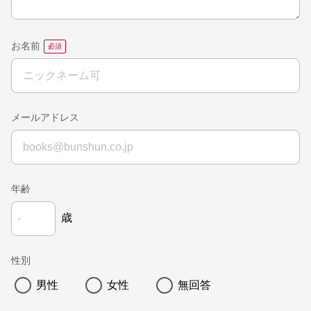
お名前
メールアドレス
年齢
歳
性別
男性
女性
無回答