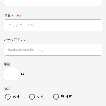
お名前
メールアドレス
年齢
歳
性別
男性
女性
無回答