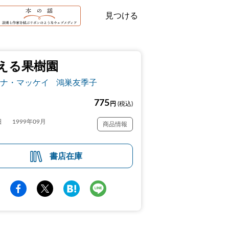
見つける
える果樹園
ナ・マッケイ
鴻巣友季子
775
円
(税込)
日
1999年09月
商品情報
書店在庫