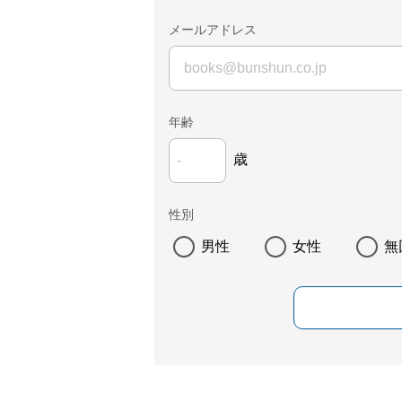
メールアドレス
年齢
歳
性別
男性
女性
無