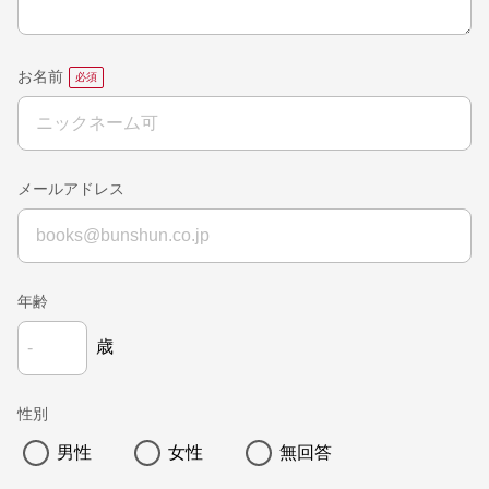
お名前
メールアドレス
年齢
歳
性別
男性
女性
無回答