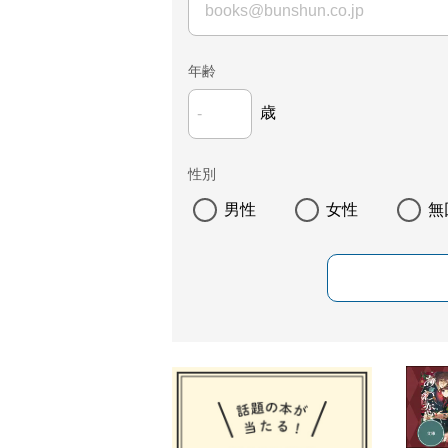
年齢
歳
性別
男性
女性
無