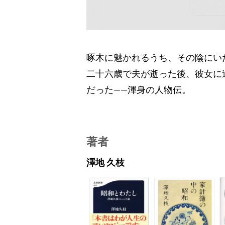
啄木に魅かれるうち、その陰にい
二十六歳で夫が逝った後、彼女に
だった――渾身の人物伝。
著者
澤地 久枝