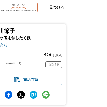
見つける
川節子
永遠を信じたく候
久枝
426
円
(税込)
日
1991年12月
商品情報
書店在庫