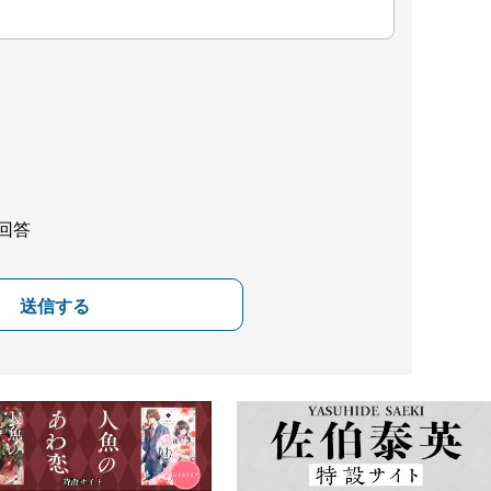
回答
送信する