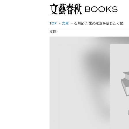
TOP
文庫
石川節子 愛の永遠を信じたく候
文庫